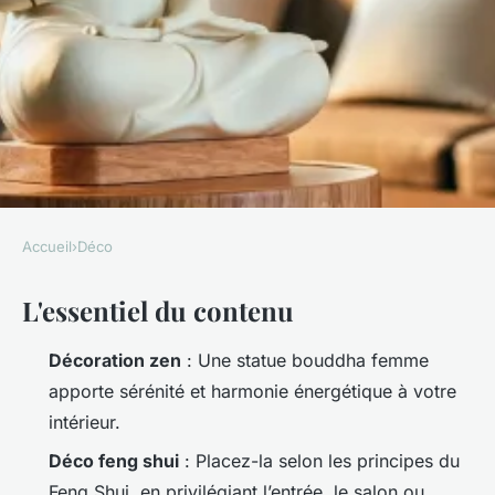
Accueil
›
Déco
DÉCO
L'essentiel du contenu
5 astuces pour intégrer une
statue bouddha femme dans
Décoration zen
: Une statue bouddha femme
votre déco
apporte sérénité et harmonie énergétique à votre
intérieur.
Camil
•
29/04/2026 11:37
•
9 min de lecture
Déco feng shui
: Placez-la selon les principes du
Feng Shui, en privilégiant l’entrée, le salon ou