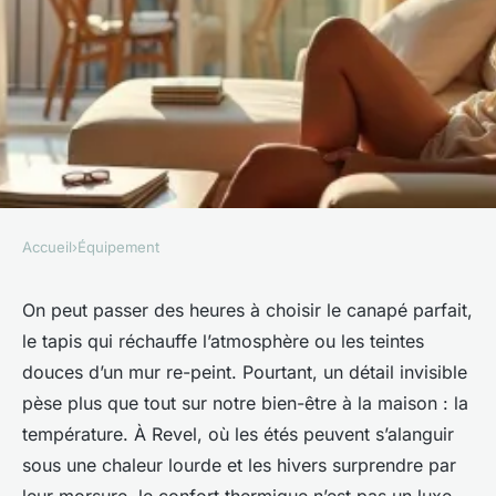
Accueil
›
Équipement
ÉQUIPEMENT
L'importance d'une
On peut passer des heures à choisir le canapé parfait,
le tapis qui réchauffe l’atmosphère ou les teintes
climatisation efficace à Revel
douces d’un mur re-peint. Pourtant, un détail invisible
pour votre confort
pèse plus que tout sur notre bien-être à la maison : la
température. À Revel, où les étés peuvent s’alanguir
Fabien
•
01/05/2026 17:34
•
10 min de lecture
sous une chaleur lourde et les hivers surprendre par