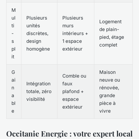
M
ul
Plusieurs
Plusieurs
Logement
ti
unités
murs
de plain-
-
discrètes,
intérieurs +
pied, étage
s
design
1 espace
complet
pl
homogène
extérieur
it
G
Maison
Comble ou
ai
neuve ou
Intégration
faux
n
rénovée,
totale, zéro
plafond +
a
grande
visibilité
espace
bl
pièce à
extérieur
e
vivre
Occitanie Energie : votre expert local