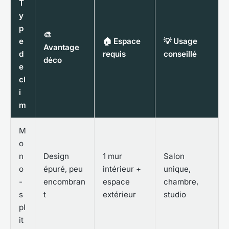
T
y
p
🎨
e
🏠 Espace
💡 Usage
Avantage
d
requis
conseillé
déco
e
cl
i
m
M
o
n
Design
1 mur
Salon
o
épuré, peu
intérieur +
unique,
-
encombran
espace
chambre,
s
t
extérieur
studio
pl
it