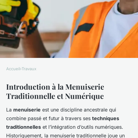
Accueil
›
Travaux
TRAVAUX
Introduction à la Menuiserie
Analyse Comparative : La
Traditionnelle et Numérique
Menuiserie Traditionnelle
Face à la Menuiserie
La
menuiserie
est une discipline ancestrale qui
Numérique
combine passé et futur à travers ses
techniques
traditionnelles
et l’intégration d’outils numériques.
admin
•
14 avril 2025
•
8 min de lecture
Historiquement, la menuiserie traditionnelle joue un