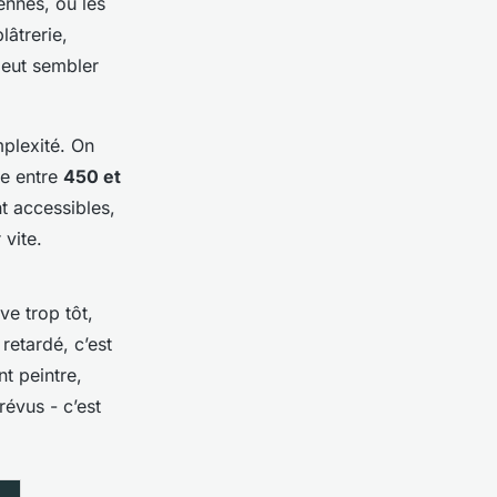
Rennes, où les
lâtrerie,
 peut sembler
mplexité. On
le entre
450 et
nt accessibles,
 vite.
ve trop tôt,
retardé, c’est
t peintre,
révus - c’est