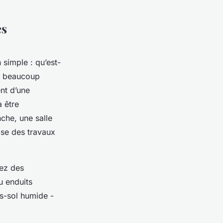
es
simple : qu’est-
, beaucoup
nt d’une
 être
che, une salle
ose des travaux
iez des
u enduits
us-sol humide -