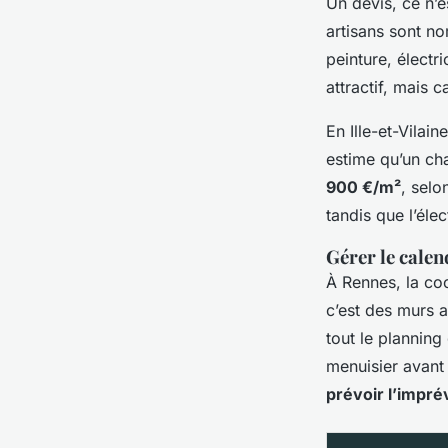
Un devis, ce n’e
artisans sont no
peinture, électr
attractif, mais 
En Ille-et-Vilain
estime qu’un cha
900 €/m²
, selo
tandis que l’élec
Gérer le calen
À Rennes, la coo
c’est des murs a
tout le plannin
menuisier avant 
prévoir l’impré