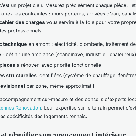
’est un projet clair. Mesurez précisément chaque pièce, lis
ntifiez les contraintes : murs porteurs, arrivées d’eau, canali
cahier des charges
vous servira à la fois pour votre propre
es professionnels.
c technique
en amont : électricité, plomberie, traitement de
e
: définir une ambiance (scandinave, industriel, chaleureux
 pièces
à rénover, avec priorité fonctionnelle
es structurelles
identifiées (système de chauffage, fenêtre
évisionnel
par zone, même approximatif
 accompagnement sur-mesure et des conseils d'experts loca
Rennes Rénovation
. Leur expertise sur le terrain permet d’év
les spécificités des logements rennais.
 et planifier son agencement intérieur